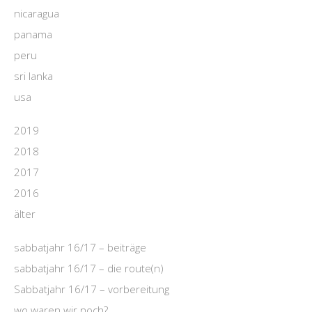
nicaragua
panama
peru
sri lanka
usa
2019
2018
2017
2016
älter
sabbatjahr 16/17 – beiträge
sabbatjahr 16/17 – die route(n)
Sabbatjahr 16/17 – vorbereitung
wo waren wir noch?