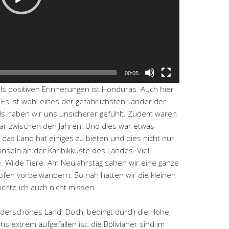
00:05
ls positiven Erinnerungen ist Honduras. Auch hier
. Es ist wohl eines der gefährlichsten Länder der
ds haben wir uns unsicherer gefühlt. Zudem waren
zwar zwischen den Jahren. Und dies war etwas
das Land hat einiges zu bieten und dies nicht nur
nseln an der Karibikküste des Landes. Viel
 Wilde Tiere. Am Neujahrstag sahen wir eine ganze
pfen vorbeiwandern. So nah hatten wir die kleinen
chte ich auch nicht missen.
nderschönes Land. Doch, bedingt durch die Höhe,
ns extrem aufgefallen ist: die Bolivianer sind im