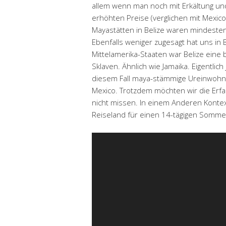
allem wenn man noch mit Erkältung un
erhöhten Preise (verglichen mit Mexic
Mayastätten in Belize waren mindesten
Ebenfalls weniger zugesagt hat uns in B
Mittelamerika-Staaten war Belize eine 
Sklaven. Ähnlich wie Jamaika. Eigentlic
diesem Fall maya-stämmige Ureinwohner
Mexico. Trotzdem möchten wir die Erfah
nicht missen. In einem Anderen Kontex
Reiseland für einen 14-tägigen Somme
Video-
Player