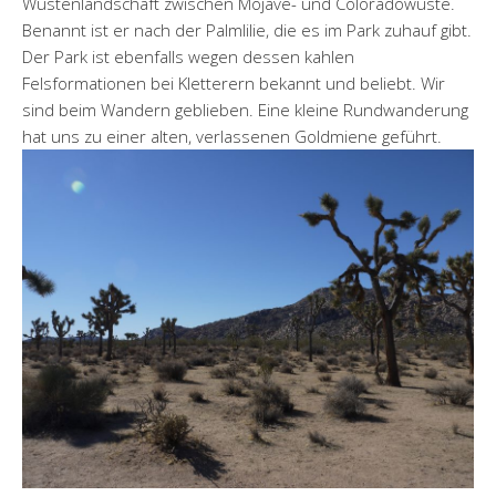
Wüstenlandschaft zwischen Mojave- und Coloradowüste.
Benannt ist er nach der Palmlilie, die es im Park zuhauf gibt.
Der Park ist ebenfalls wegen dessen kahlen
Felsformationen bei Kletterern bekannt und beliebt. Wir
sind beim Wandern geblieben. Eine kleine Rundwanderung
hat uns zu einer alten, verlassenen Goldmiene geführt.