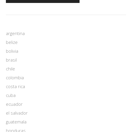
argentina
belize
bolivia
brasil
chile
colombia
costa rica
cuba
ecuador
el salvador
guatemala
honduras