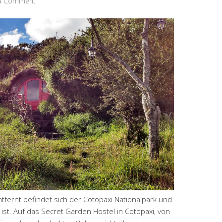
 a Comment
tfernt befindet sich der Cotopaxi Nationalpark und
st. Auf das Secret Garden Hostel in Cotopaxi, von