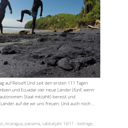
Tag auf Reise!!! Und seit den ersten 111 Tagen
mbien und Ecuadar vier neue Länder (fünf, wenn
 autonomen Staat mitzählt) bereist und
 Länder auf die wir uns freuen. Und auch noch …
or
,
nicaragua
,
panama
,
sabbatjahr 16/17 - beiträge
,