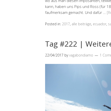
wo aus man diesen imposanten, teilw
kann, haben uns Pips und Ross (für 1
faufmerksam gemacht. Und dafür …
[R
Posted in:
2017
,
alle beiträge
,
ecuador
,
s
Tag #222 | Weiter
22/04/2017
by
vagabondiamo
1 Com