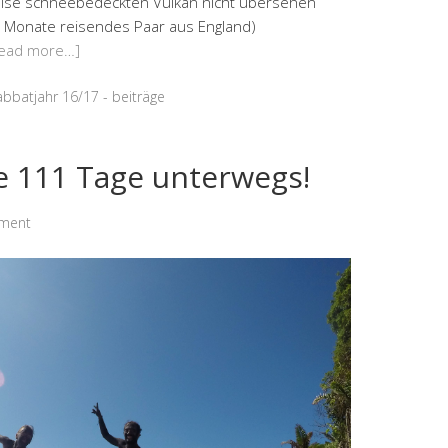
eise schneebedeckten Vulkan nicht übersehen
8 Monate reisendes Paar aus England)
ead more…]
abbatjahr 16/17 - beiträge
e 111 Tage unterwegs!
ment