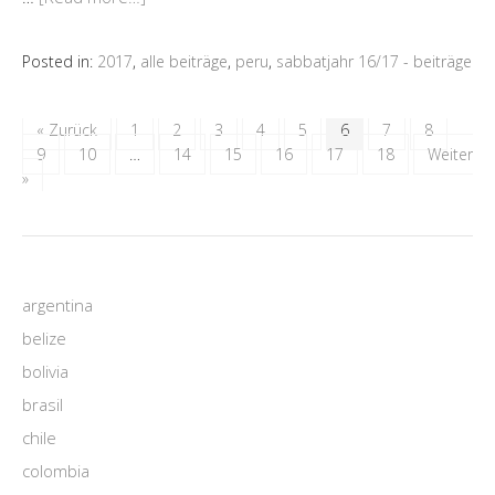
Posted in:
2017
,
alle beiträge
,
peru
,
sabbatjahr 16/17 - beiträge
« Zurück
1
2
3
4
5
6
7
8
9
10
…
14
15
16
17
18
Weiter
»
argentina
belize
bolivia
brasil
chile
colombia